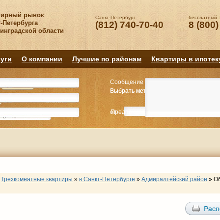
тирный рынок
Санкт-Петербург
бесплатный 
-Петербурга
(812) 740-70-40
8 (800)
нинградской области
уги
О компании
Лучшие по районам
Квартиры в ипотек
Сообщение
Квартиру
Квартиру
Выбрать метро
Выбрать метро
Выбрать район
Выбрать район
2
2
3
3
4+
4+
Комнат
Комнат
от
Предпочитаемая цена
до
руб.
р
Трехкомнатные квартиры
»
в Санкт-Петербурге
»
Адмиралтейский район
»
О