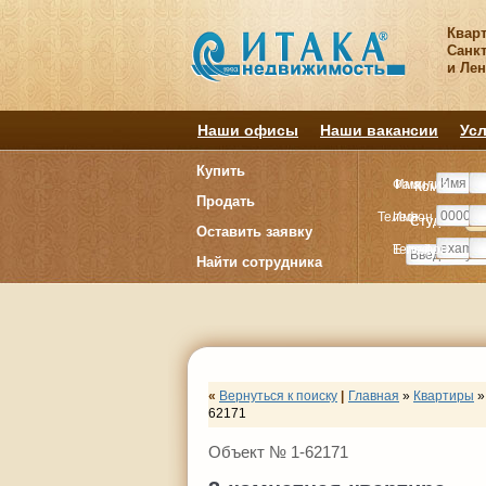
Квар
Санкт
и Ле
Наши офисы
Наши вакансии
Усл
Купить
Фамилия
Имя
Комнату
Комнату
Продать
Телефон
Имя
Студия
Студия
1
1
Оставить заявку
E-mail
Телефон
Найти сотрудника
«
Вернуться к поиску
|
Главная
»
Квартиры
»
62171
Объект № 1-62171