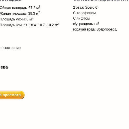
2
2 этаж (всего 6)
Общая площадь: 67.2 м
2
С телефоном
Жилая площадь: 39.3 м
2
С лифтом
Площадь кухни: 8 м
с/у: раздельный
2
Площадь комнат: 18.4+10.7+10.2 м
горячая вода: Водопровод
ее состояние
чева
а просмотр