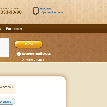
заказать
звонок по России
 333-98-00
обратный звонок
у
Регионам
Расширенный поиск
Дополнительно
уб.
Очистить поиск
бъект № 1-