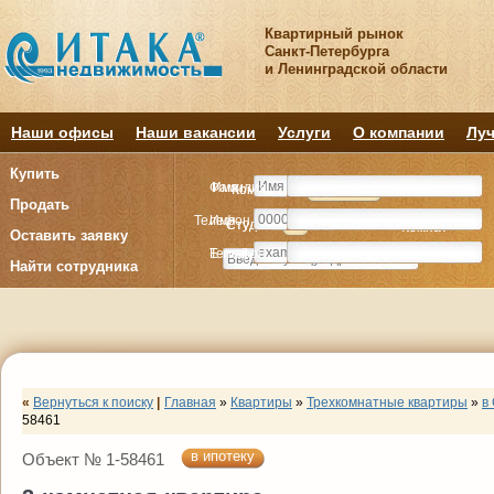
Квартирный рынок
Санкт-Петербурга
и Ленинградской области
Наши офисы
Наши вакансии
Услуги
О компании
Луч
Купить
Фамилия
Имя
Комнату
Комнату
Квартиру
Квартиру
Продать
Телефон
Имя
Студия
Студия
1
1
2
2
3
3
4+
4+
Комнат
Комнат
Оставить заявку
E-mail
Телефон
Найти сотрудника
«
Вернуться к поиску
|
Главная
»
Квартиры
»
Трехкомнатные квартиры
»
в
58461
в ипотеку
Объект № 1-58461