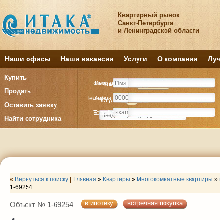
Квартирный рынок
Санкт-Петербурга
и Ленинградской области
Наши офисы
Наши вакансии
Услуги
О компании
Луч
Купить
Фамилия
Имя
Комнату
Комнату
Квартиру
Квартиру
Продать
Телефон
Имя
Студия
Студия
1
1
2
2
3
3
4+
4+
Комнат
Комнат
Оставить заявку
E-mail
Телефон
Найти сотрудника
«
Вернуться к поиску
|
Главная
»
Квартиры
»
Многокомнатные квартиры
»
1-69254
в ипотеку
встречная покупка
Объект № 1-69254