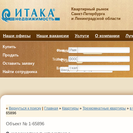
Квартирный рынок
Санкт-Петербурга
и Ленинградской области
Наши офисы
Наши вакансии
Услуги
О компании
Луч
Купить
Фамилия
Имя
Комнату
Комнату
Квартиру
Квартиру
Продать
Телефон
Имя
Студия
Студия
1
1
2
2
3
3
4+
4+
Комнат
Комнат
Оставить заявку
E-mail
Телефон
Найти сотрудника
«
Вернуться к поиску
|
Главная
»
Квартиры
»
Трехкомнатные квартиры
»
в
65896
Объект № 1-65896