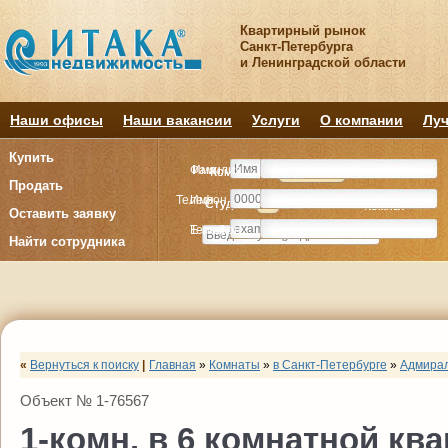
Квартирный рынок
Санкт-Петербурга
и Ленинградской области
Наши офисы
Наши вакансии
Услуги
О компании
Луч
Купить
Фамилия
Имя
Комнату
Комнату
Квартиру
Квартиру
Продать
Телефон
Имя
Студия
Студия
1
1
2
2
3
3
4+
4+
Комнат
Комнат
Оставить заявку
E-mail
Телефон
Найти сотрудника
«
Вернуться к поиску
|
Главная
»
Комнаты
»
в Санкт-Петербурге
»
Адмирал
Объект № 1-76567
1-комн. в 6 комнатной ква