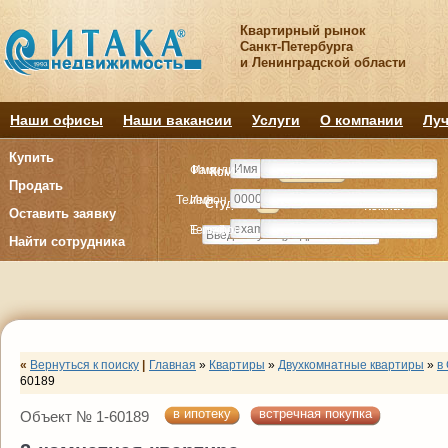
Квартирный рынок
Санкт-Петербурга
и Ленинградской области
Наши офисы
Наши вакансии
Услуги
О компании
Луч
Купить
Фамилия
Имя
Комнату
Комнату
Квартиру
Квартиру
Продать
Телефон
Имя
Студия
Студия
1
1
2
2
3
3
4+
4+
Комнат
Комнат
Оставить заявку
E-mail
Телефон
Найти сотрудника
«
Вернуться к поиску
|
Главная
»
Квартиры
»
Двухкомнатные квартиры
»
в
60189
в ипотеку
встречная покупка
Объект № 1-60189