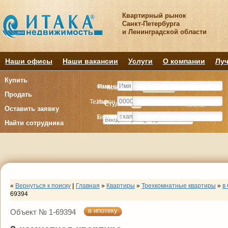
Квартирный рынок
Санкт-Петербурга
и Ленинградской области
Наши офисы
Наши вакансии
Услуги
О компании
Луч
Купить
Фамилия
Имя
Комнату
Комнату
Квартиру
Квартиру
Продать
Телефон
Имя
Студия
Студия
1
1
2
2
3
3
4+
4+
Комнат
Комнат
Оставить заявку
E-mail
Телефон
Найти сотрудника
«
Вернуться к поиску
|
Главная
»
Квартиры
»
Трехкомнатные квартиры
»
в
69394
в ипотеку
Объект № 1-69394