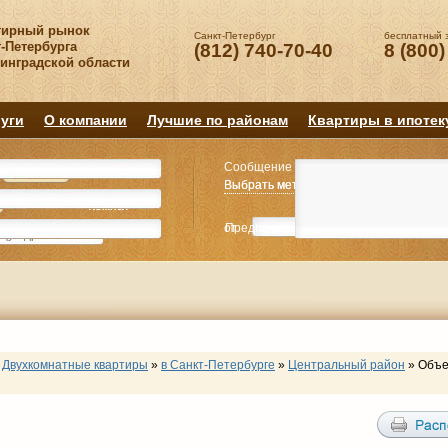
тирный рынок
Санкт-Петербург
бесплатный 
-Петербурга
(812) 740-70-40
8 (800)
нинградской области
уги
О компании
Лучшие по районам
Квартиры в ипотек
Сообщение
Квартиру
Квартиру
Выбрать метро
Выбрать метро
Выбрать район
Выбрать район
2
2
3
3
4+
4+
Комнат
Комнат
от
Предпочитаемая цена
до
руб.
р
Двухкомнатные квартиры
»
в Санкт-Петербурге
»
Центральный район
»
Объе