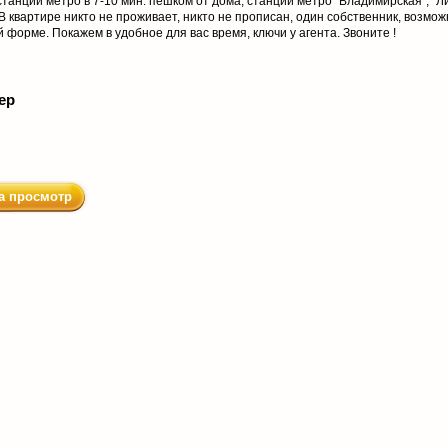
анции метро в 7-10 мин. пешком от дома, станции метро "Владимирская", "Л
 В квартире никто не проживает, никто не прописан, один собственник, возмож
форме. Покажем в удобное для вас время, ключи у агента. Звоните !
ер
а просмотр