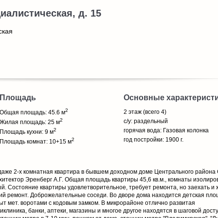
циалистическая, д. 15
ская
Площадь
Основные характерист
2
2 этаж (всего 4)
Общая площадь: 45.6 м
2
с/у: раздельный
Жилая площадь: 25 м
2
горячая вода: Газовая колонка
Площадь кухни: 9 м
год постройки: 1900 г.
2
Площадь комнат: 10+15 м
аже 2-х комнатная квартира в бывшем доходном доме Центрального района 
рхитектор Эренберг А.Г. Общая площадь квартиры 45,6 кв.м., комнаты изолир
льный. Состояние квартиры удовлетворительное, требует ремонта, но заехать и 
ий ремонт. Доброжелательные соседи. Во дворе дома находится детская пло
ыт мет. воротами с кодовым замком. В микрорайоне отлично развитая
иклиника, банки, аптеки, магазины и многое другое находятся в шаговой дост