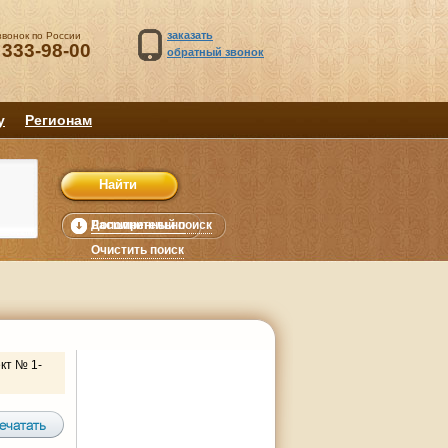
заказать
звонок по России
 333-98-00
обратный звонок
у
Регионам
Расширенный поиск
Дополнительно
уб.
Очистить поиск
кт № 1-