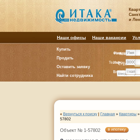
Квар
Санкт
и Ле
Наши офисы
Наши вакансии
Усл
Купить
Фамилия
Имя
Комнату
Комнату
Продать
Телефон
Имя
Студия
Студия
1
1
Оставить заявку
E-mail
Телефон
Найти сотрудника
«
Вернуться к поиску
|
Главная
»
Квартиры
»
57802
в ипотеку
Объект № 1-57802