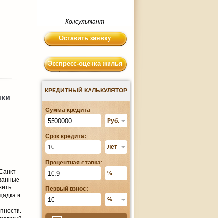
Консультант
Оставить заявку
Экспресс-оценка жилья
КРЕДИТНЫЙ КАЛЬКУЛЯТОР
ики
Сумма кредита:
Срок кредита:
Процентная ставка:
Санкт-
ованные
жить
Первый взнос:
щадка и
упности.