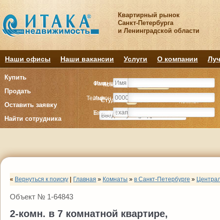
Квартирный рынок
Санкт-Петербурга
и Ленинградской области
Наши офисы
Наши вакансии
Услуги
О компании
Луч
Купить
Фамилия
Имя
Комнату
Комнату
Квартиру
Квартиру
Продать
Телефон
Имя
Студия
Студия
1
1
2
2
3
3
4+
4+
Комнат
Комнат
Оставить заявку
E-mail
Телефон
Найти сотрудника
«
Вернуться к поиску
|
Главная
»
Комнаты
»
в Санкт-Петербурге
»
Центра
Объект № 1-64843
2-комн. в 7 комнатной квартире,