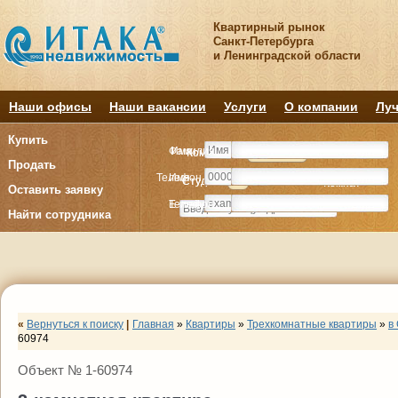
Квартирный рынок
Санкт-Петербурга
и Ленинградской области
Наши офисы
Наши вакансии
Услуги
О компании
Луч
Купить
Фамилия
Имя
Комнату
Комнату
Квартиру
Квартиру
Продать
Телефон
Имя
Студия
Студия
1
1
2
2
3
3
4+
4+
Комнат
Комнат
Оставить заявку
E-mail
Телефон
Найти сотрудника
«
Вернуться к поиску
|
Главная
»
Квартиры
»
Трехкомнатные квартиры
»
в
60974
Объект № 1-60974