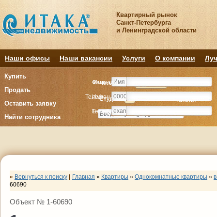
Квартирный рынок
Санкт-Петербурга
и Ленинградской области
Наши офисы
Наши вакансии
Услуги
О компании
Луч
Купить
Фамилия
Имя
Комнату
Комнату
Квартиру
Квартиру
Продать
Телефон
Имя
Студия
Студия
1
1
2
2
3
3
4+
4+
Комнат
Комнат
Оставить заявку
E-mail
Телефон
Найти сотрудника
«
Вернуться к поиску
|
Главная
»
Квартиры
»
Однокомнатные квартиры
»
в
60690
Объект № 1-60690