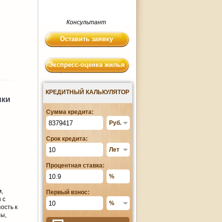
Консультант
Оставить заявку
Экспресс-оценка жилья
КРЕДИТНЫЙ КАЛЬКУЛЯТОР
ики
Сумма кредита:
Срок кредита:
Процентная ставка:
,
Первый взнос:
 с
ость к
ры,