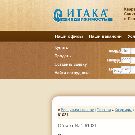
Квар
Санкт
и Ле
Наши офисы
Наши вакансии
Усл
Купить
Фамилия
Имя
Комнату
Комнату
Продать
Телефон
Имя
Студия
Студия
1
1
Оставить заявку
E-mail
Телефон
Найти сотрудника
«
Вернуться к поиску
|
Главная
»
Квартиры
»
61021
Объект № 1-61021