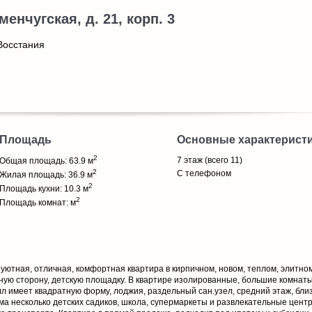
менчугская, д. 21, корп. 3
Восстания
Площадь
Основные характерист
2
7 этаж (всего 11)
Общая площадь: 63.9 м
2
С телефоном
Жилая площадь: 36.9 м
2
Площадь кухни: 10.3 м
2
Площадь комнат: м
 уютная, отличная, комфортная квартира в кирпичном, новом, теплом, элитном
ную сторону, детскую площадку. В квартире изолированные, большие комнаты
л имеет квадратную форму, лоджия, раздельный сан.узел, средний этаж, близ
ма несколько детских садиков, школа, супермаркеты и развлекательные цент