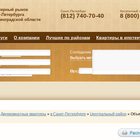
тирный рынок
Санкт-Петербург
бесплатный 
-Петербурга
(812) 740-70-40
8 (800)
нинградской области
уги
О компании
Лучшие по районам
Квартиры в ипотек
Сообщение
Квартиру
Квартиру
Выбрать метро
Выбрать метро
Выбрать район
Выбрать район
2
2
3
3
4+
4+
Комнат
Комнат
от
Предпочитаемая цена
до
руб.
р
Двухкомнатные квартиры
»
в Санкт-Петербурге
»
Центральный район
»
Объе