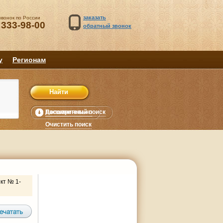
заказать
звонок по России
 333-98-00
обратный звонок
у
Регионам
Расширенный поиск
Дополнительно
уб.
Очистить поиск
кт № 1-