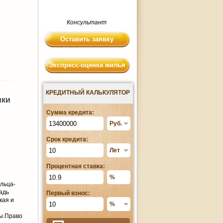
Консультант
Оставить заявку
Экспресс-оценка жилья
КРЕДИТНЫЙ КАЛЬКУЛЯТОР
ики
Сумма кредита:
Срок кредита:
Процентная ставка:
льца-
адь
Первый взнос:
кая и
ы.Право