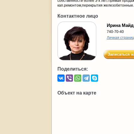
собственности более 3-х лет.Прямая прода
кап.ремонтом,перекрытия железобетонные.
Контактное лицо
Ирина Майд
740-70-40
Личная страни
Записаться н
Поделиться:
Объект на карте