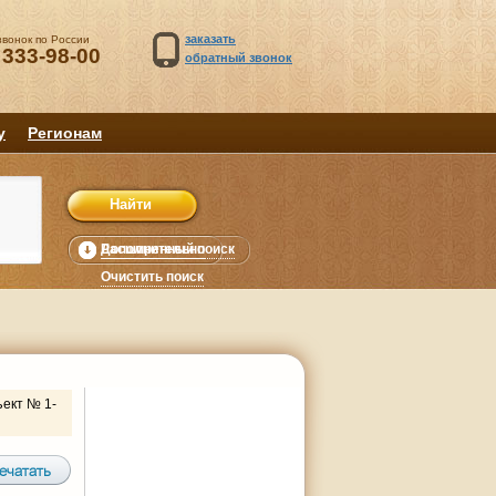
заказать
звонок по России
 333-98-00
обратный звонок
у
Регионам
Расширенный поиск
Дополнительно
уб.
Очистить поиск
ект № 1-