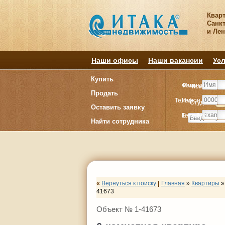
Квар
Санкт
и Ле
Наши офисы
Наши вакансии
Усл
Купить
Фамилия
Имя
Комнату
Комнату
Продать
Телефон
Имя
Студия
Студия
1
1
Оставить заявку
E-mail
Телефон
Найти сотрудника
«
Вернуться к поиску
|
Главная
»
Квартиры
»
41673
Объект № 1-41673