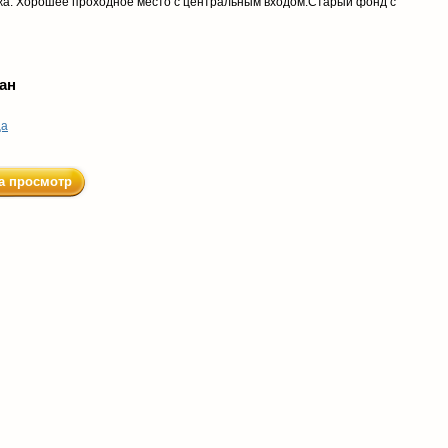
жа. Хорошее проходное место с центральным входом.Старый фонд с
ан
ца
а просмотр