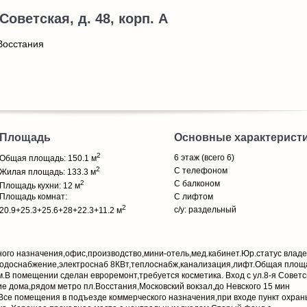
Советская, д. 48, корп. А
Восстания
Площадь
Основные характерист
2
6 этаж (всего 6)
Общая площадь: 150.1 м
2
С телефоном
Жилая площадь: 133.3 м
2
С балконом
Площадь кухни: 12 м
Площадь комнат:
С лифтом
2
с/у: раздельный
20.9+25.3+25.6+28+22.3+11.2 м
го назначения,офис,производство,мини-отель,мед.кабинет.Юр.статус владе
,водоснабжение,электроснаб 8КВт,теплоснабж,канализация,лифт.Общая площ
 м.В помещении сделан евроремонт,требуется косметика. Вход с ул.8-я Советс
е дома,рядом метро пл.Восстания,Московский вокзал,до Невского 15 мин
се помещения в подъезде коммерческого назначения,при входе пункт охран