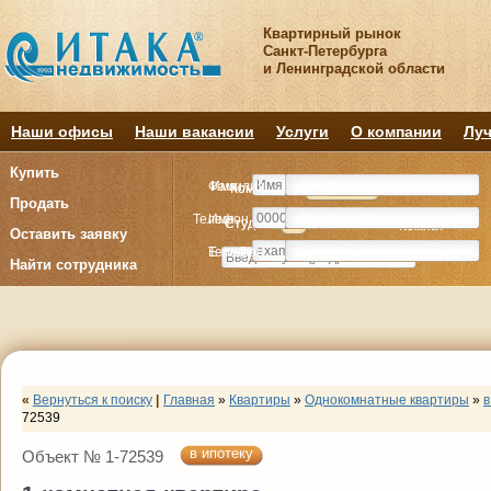
Квартирный рынок
Санкт-Петербурга
и Ленинградской области
Наши офисы
Наши вакансии
Услуги
О компании
Луч
Купить
Фамилия
Имя
Комнату
Комнату
Квартиру
Квартиру
Продать
Телефон
Имя
Студия
Студия
1
1
2
2
3
3
4+
4+
Комнат
Комнат
Оставить заявку
E-mail
Телефон
Найти сотрудника
«
Вернуться к поиску
|
Главная
»
Квартиры
»
Однокомнатные квартиры
»
в
72539
в ипотеку
Объект № 1-72539