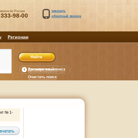
заказать
звонок по России
 333-98-00
обратный звонок
у
Регионам
Расширенный поиск
Дополнительно
уб.
Очистить поиск
кт № 1-