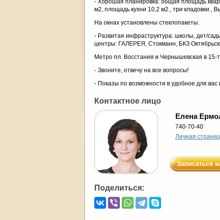
- Хорошая планировка: общая площадь кварти
м2, площадь кухни 10,2 м2., три кладовки., В
На окнах установлены стеклопакеты.
- Развитая инфраструктура: школы, дет/сады
центры: ГАЛЕРЕЯ, Стокманн, БКЗ Октябрьский
Метро пл. Восстания и Чернышевская в 15-т
- Звоните, отвечу на все вопросы!
- Показы по возможности в удобное для вас 
Контактное лицо
Елена Ермо
740-70-40
Личная страни
Записаться н
Поделиться: