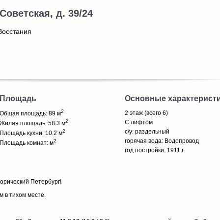
 Советская, д. 39/24
Восстания
Площадь
Основные характерист
2
2 этаж (всего 6)
Общая площадь: 89 м
2
С лифтом
Жилая площадь: 58.3 м
2
с/у: раздельный
Площадь кухни: 10.2 м
горячая вода: Водопровод
2
Площадь комнат: м
год постройки: 1911 г.
торический Петербург!
м в тихом месте.