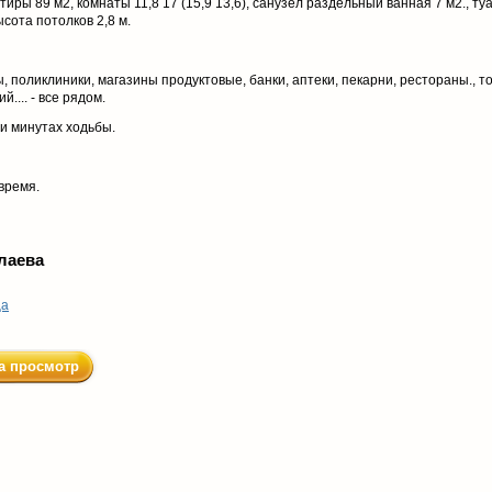
ры 89 м2, комнаты 11,8 17 (15,9 13,6), санузел раздельный ванная 7 м2., туа
ысота потолков 2,8 м.
, поликлиники, магазины продуктовые, банки, аптеки, пекарни, рестораны., т
.... - все рядом.
и минутах ходьбы.
время.
лаева
ца
а просмотр