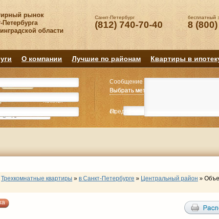
тирный рынок
Санкт-Петербург
бесплатный 
-Петербурга
(812) 740-70-40
8 (800)
нинградской области
уги
О компании
Лучшие по районам
Квартиры в ипотек
Сообщение
Квартиру
Квартиру
Выбрать метро
Выбрать метро
Выбрать район
Выбрать район
2
2
3
3
4+
4+
Комнат
Комнат
от
Предпочитаемая цена
до
руб.
р
Трехкомнатные квартиры
»
в Санкт-Петербурге
»
Центральный район
»
Объе
ка