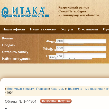
Квартирный рынок
Санкт-Петербурга
и Ленинградской области
Наши офисы
Наши вакансии
Услуги
О компании
Луч
Купить
Фамилия
Имя
Комнату
Комнату
Квартиру
Квартиру
Продать
Телефон
Имя
Студия
Студия
1
1
2
2
3
3
4+
4+
Комнат
Комнат
Оставить заявку
E-mail
Телефон
Найти сотрудника
«
Вернуться к поиску
|
Главная
»
Квартиры
»
Трехкомнатные квартиры
»
в
44904
встречная покупка
Объект № 1-44904