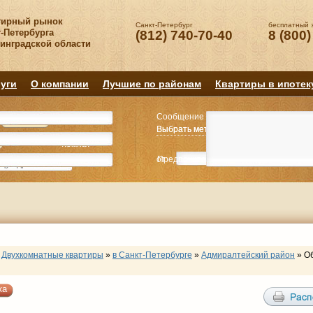
тирный рынок
Санкт-Петербург
бесплатный 
-Петербурга
(812) 740-70-40
8 (800)
нинградской области
уги
О компании
Лучшие по районам
Квартиры в ипотек
Сообщение
Квартиру
Квартиру
Выбрать метро
Выбрать метро
Выбрать район
Выбрать район
2
2
3
3
4+
4+
Комнат
Комнат
от
Предпочитаемая цена
до
руб.
р
Двухкомнатные квартиры
»
в Санкт-Петербурге
»
Адмиралтейский район
»
О
ка