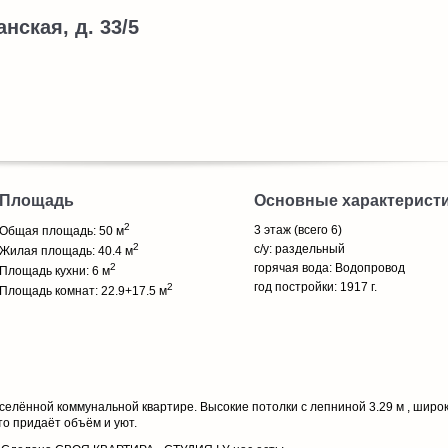
анская, д. 33/5
Площадь
Основные характерист
2
3 этаж (всего 6)
Общая площадь: 50 м
2
с/у: раздельный
Жилая площадь: 40.4 м
2
горячая вода: Водопровод
Площадь кухни: 6 м
год постройки: 1917 г.
2
Площадь комнат: 22.9+17.5 м
селённой коммунальной квартире. Высокие потолки с лепниной 3.29 м , широ
это придаёт объём и уют.