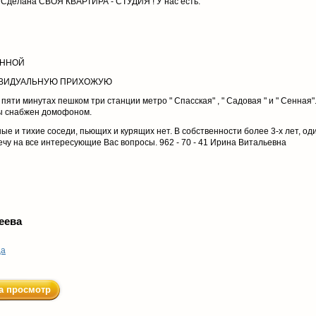
 Сделана СВОЯ КВАРТИРА - СТУДИЯ ! У нас есть:
АННОЙ
ДИВИДУАЛЬНУЮ ПРИХОЖУЮ
яти минутах пешком три станции метро " Спасская" , " Садовая " и " Сенная"
цы снабжен домофоном.
е и тихие соседи, пьющих и курящих нет. В собственности более 3-х лет, од
ечу на все интересующие Вас вопросы. 962 - 70 - 41 Ирина Витальевна
еева
ца
а просмотр