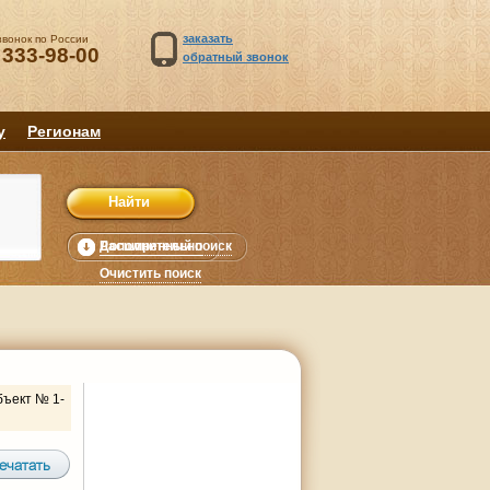
заказать
звонок по России
 333-98-00
обратный звонок
у
Регионам
Расширенный поиск
Дополнительно
уб.
Очистить поиск
бъект № 1-