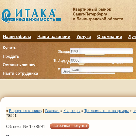
Квартирный рынок
Санкт-Петербурга
и Ленинградской области
Наши офисы
Наши вакансии
Услуги
О компании
Луч
Купить
Фамилия
Имя
Комнату
Комнату
Квартиру
Квартиру
Продать
Телефон
Имя
Студия
Студия
1
1
2
2
3
3
4+
4+
Комнат
Комнат
Оставить заявку
E-mail
Телефон
Найти сотрудника
«
Вернуться к поиску
|
Главная
»
Квартиры
»
Трехкомнатные квартиры
»
в
78591
встречная покупка
Объект № 1-78591