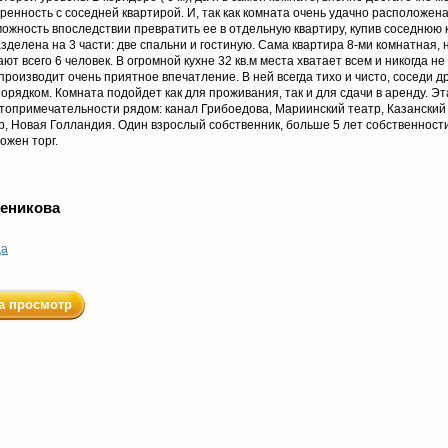
ренность с соседней квартирой. И, так как комната очень удачно расположена
зможность впоследствии превратить ее в отдельную квартиру, купив соседнюю
зделена на 3 части: две спальни и гостиную. Сама квартира 8-ми комнатная, 
т всего 6 человек. В огромной кухне 32 кв.м места хватает всем и никогда не
производит очень приятное впечатление. В ней всегда тихо и чисто, соседи д
орядком. Комната подойдет как для проживания, так и для сдачи в аренду. Эт
стопримечательности рядом: канал Грибоедова, Мариинский театр, Казанский
, Новая Голландия. Один взрослый собственник, больше 5 лет собственности
ожен торг.
ченикова
ца
а просмотр