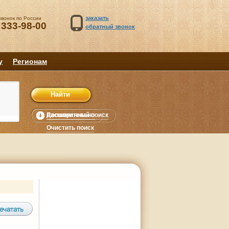
заказать
звонок по России
 333-98-00
обратный звонок
у
Регионам
Расширенный поиск
Дополнительно
уб.
Очистить поиск