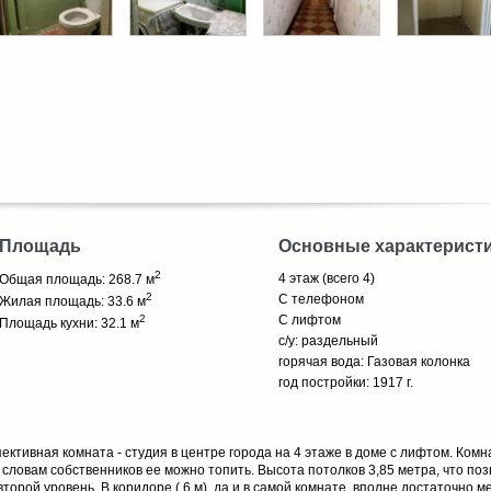
Площадь
Основные характерист
2
4 этаж (всего 4)
Общая площадь: 268.7 м
2
С телефоном
Жилая площадь: 33.6 м
2
С лифтом
Площадь кухни: 32.1 м
с/у: раздельный
горячая вода: Газовая колонка
год постройки: 1917 г.
ективная комната - студия в центре города на 4 этаже в доме с лифтом. Комн
словам собственников ее можно топить. Высота потолков 3,85 метра, что по
рой уровень. В коридоре ( 6 м), да и в самой комнате, вполне достаточно ме