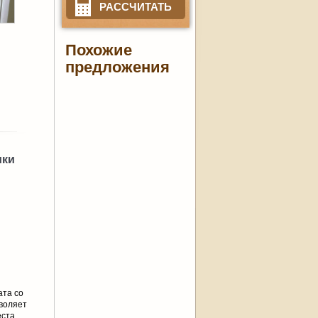
РАССЧИТАТЬ
Похожие
предложения
ики
ата со
зволяет
ста,