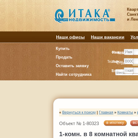
Квар
Санкт
и Ле
Наши офисы
Наши вакансии
Усл
Купить
Фамилия
Имя
Комнату
Комнату
Продать
Телефон
Имя
Студия
Студия
1
1
Оставить заявку
E-mail
Телефон
Найти сотрудника
«
Вернуться к поиску
|
Главная
»
Комнаты
»
в ипотеку
вс
Объект № 1-80323
1-комн. в 8 комнатной кв