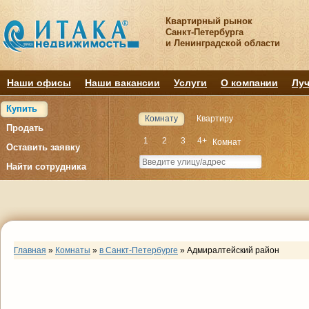
Квартирный рынок
Санкт-Петербурга
и Ленинградской области
Наши офисы
Наши вакансии
Услуги
О компании
Луч
Купить
Комнату
Квартиру
Продать
1
2
3
4+
Комнат
Оставить заявку
Найти сотрудника
Главная
»
Комнаты
»
в Санкт-Петербурге
»
Адмиралтейский район