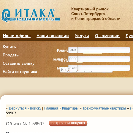
Квартирный рынок
Санкт-Петербурга
и Ленинградской области
Наши офисы
Наши вакансии
Услуги
О компании
Луч
Купить
Фамилия
Имя
Комнату
Комнату
Квартиру
Квартиру
Продать
Телефон
Имя
Студия
Студия
1
1
2
2
3
3
4+
4+
Комнат
Комнат
Оставить заявку
E-mail
Телефон
Найти сотрудника
«
Вернуться к поиску
|
Главная
»
Квартиры
»
Трехкомнатные квартиры
»
в
59507
встречная покупка
Объект № 1-59507