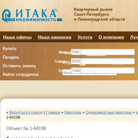
Квартирный рынок
Санкт-Петербурга
и Ленинградской области
Наши офисы
Наши вакансии
Услуги
О компании
Луч
Купить
Фамилия
Имя
Комнату
Комнату
Квартиру
Квартиру
Продать
Телефон
Имя
Студия
Студия
1
1
2
2
3
3
4+
4+
Комнат
Комнат
Оставить заявку
E-mail
Телефон
Найти сотрудника
«
Вернуться к поиску
|
Главная
»
Квартиры
»
Однокомнатные квартиры
»
в
1-64198
Объект № 1-64198