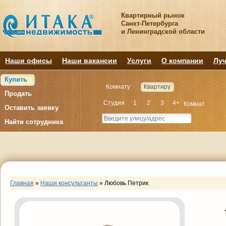
Квартирный рынок
Санкт-Петербурга
и Ленинградской области
Наши офисы
Наши вакансии
Услуги
О компании
Луч
Купить
Комнату
Квартиру
Продать
Студия
1
2
3
4+
Комнат
Оставить заявку
Найти сотрудника
Главная
»
Наши консультанты
»
Любовь Петрик