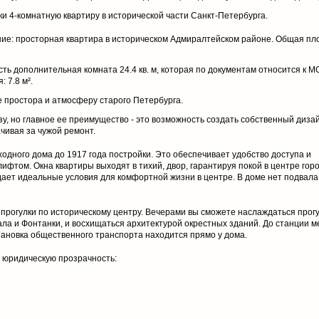
и 4-комнатную квартиру в исторической части Санкт-Петербурга.
ние: просторная квартира в историческом Адмиралтейском районе. Общая п
есть дополнительная комната 24.4 кв. м, которая по документам относится к М
 7.8 м².
е простора и атмосферу старого Петербурга.
у, но главное ее преимущество - это возможность создать собственный диза
чивая за чужой ремонт.
одного дома до 1917 года постройки. Это обеспечивает удобство доступа и
ифтом. Окна квартиры выходят в тихий, двор, гарантируя покой в центре горо
здает идеальные условия для комфортной жизни в центре. В доме нет подвала
 прогулки по историческому центру. Вечерами вы сможете наслаждаться прог
а и Фонтанки, и восхищаться архитектурой окрестных зданий. До станции м
становка общественного транспорта находится прямо у дома.
 юридическую прозрачность: