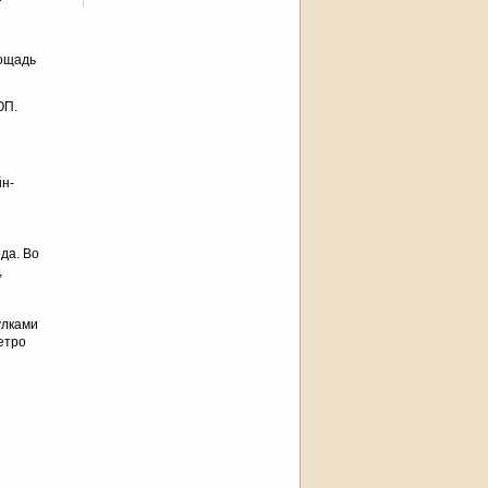
лощадь
ОП.
йн-
да. Во
,
улками
етро