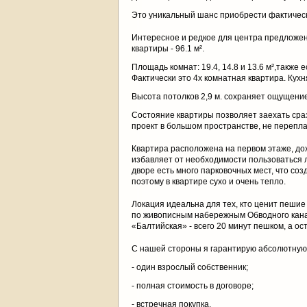
Это уникальный шанс приобрести фактическ
Интересное и редкое для центра предложе
квартиры - 96.1 м².
Площадь комнат: 19.4, 14.8 и 13.6 м²,также 
Фактически это 4х комнатная квартира. Кухня:
Высота потолков 2,9 м. сохраняет ощущени
Состояние квартиры позволяет заехать сраз
проект в большом пространстве, не перепла
Квартира расположена на первом этаже, дох
избавляет от необходимости пользоваться л
дворе есть много парковочных мест, что со
поэтому в квартире сухо и очень тепло.
Локация идеальна для тех, кто ценит пешие
по живописным набережным Обводного канал
«Балтийская» - всего 20 минут пешком, а о
С нашей стороны я гарантирую абсолютную
- один взрослый собственник;
- полная стоимость в договоре;
- встречная покупка.