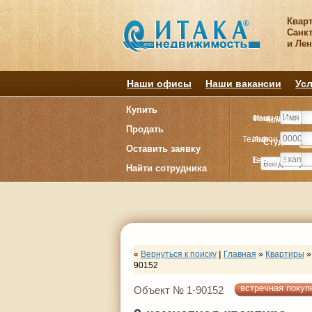
Квар
Санкт
и Ле
Наши офисы
Наши вакансии
Усл
Купить
Фамилия
Имя
Комнату
Комнату
Продать
Телефон
Имя
Студия
Студия
1
1
Оставить заявку
E-mail
Телефон
Найти сотрудника
«
Вернуться к поиску
|
Главная
»
Квартиры
»
90152
встречная покуп
Объект № 1-90152