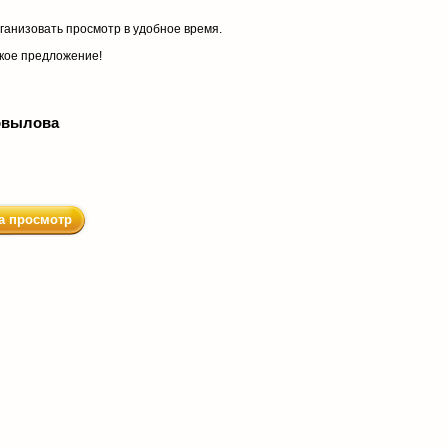
рганизовать просмотр в удобное время.
акое предложение!
овылова
а просмотр