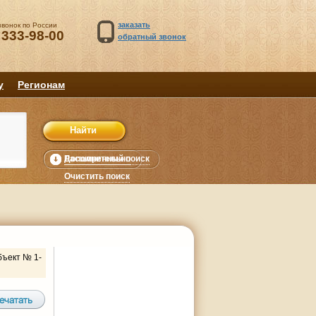
заказать
звонок по России
 333-98-00
обратный звонок
у
Регионам
Расширенный поиск
Дополнительно
уб.
Очистить поиск
бъект № 1-