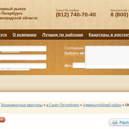
тирный рынок
Санкт-Петербург
бесплатный 
-Петербурга
(812) 740-70-40
8 (800)
нинградской области
уги
О компании
Лучшие по районам
Квартиры в ипотек
Сообщение
Квартиру
Квартиру
Выбрать метро
Выбрать метро
Выбрать район
Выбрать район
2
2
3
3
4+
4+
Комнат
Комнат
от
Предпочитаемая цена
до
руб.
р
Трехкомнатные квартиры
»
в Санкт-Петербурге
»
Адмиралтейский район
»
О
ка