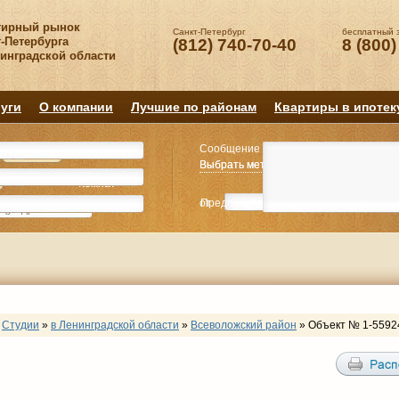
тирный рынок
Санкт-Петербург
бесплатный 
-Петербурга
(812) 740-70-40
8 (800)
нинградской области
уги
О компании
Лучшие по районам
Квартиры в ипотек
Сообщение
Квартиру
Квартиру
Выбрать метро
Выбрать метро
Выбрать район
Выбрать район
2
2
3
3
4+
4+
Комнат
Комнат
от
Предпочитаемая цена
до
руб.
р
Студии
»
в Ленинградской области
»
Всеволожский район
»
Объект № 1-5592