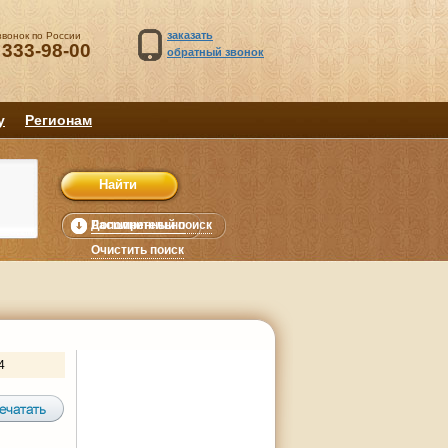
заказать
звонок по России
 333-98-00
обратный звонок
у
Регионам
Расширенный поиск
Дополнительно
уб.
Очистить поиск
4