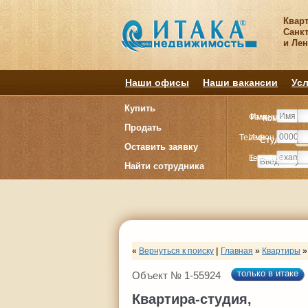
Квар
Санкт
и Ле
Наши офисы
Наши вакансии
Усл
Купить
Фамилия
Имя
Комнату
Комнату
Продать
Телефон
Имя
Студия
Студия
1
1
Оставить заявку
E-mail
Телефон
Найти сотрудника
«
Вернуться к поиску
|
Главная
»
Квартиры
»
только в итаке
Объект № 1-55924
Квартира-студия,