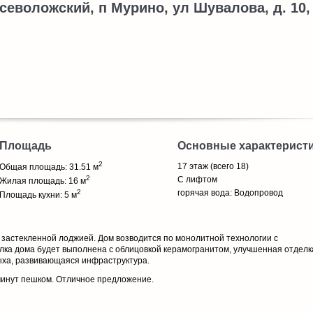
севоложский, п Мурино, ул Шувалова, д. 10,
Площадь
Основные характерист
2
17 этаж (всего 18)
Общая площадь: 31.51 м
2
С лифтом
Жилая площадь: 16 м
2
горячая вода: Водопровод
Площадь кухни: 5 м
 застекленной лоджией. Дом возводится по монолитной технологии с
ка дома будет выполнена с облицовкой керамогранитом, улучшенная отделк
ыха, развивающаяся инфраструктура.
 минут пешком. Отличное предложение.