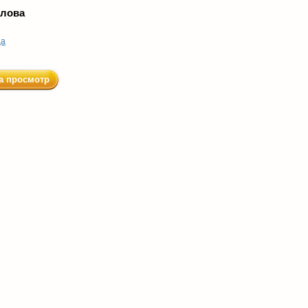
злова
ца
а просмотр