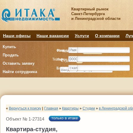
Квартирный рынок
Санкт-Петербурга
и Ленинградской области
Наши офисы
Наши вакансии
Услуги
О компании
Луч
Купить
Фамилия
Имя
Комнату
Комнату
Квартиру
Квартиру
Продать
Телефон
Имя
Студия
Студия
1
1
2
2
3
3
4+
4+
Комнат
Комнат
Оставить заявку
E-mail
Телефон
Найти сотрудника
«
Вернуться к поиску
|
Главная
»
Квартиры
»
Студии
»
в Ленинградской об
только в итаке
Объект № 1-27314
Квартира-студия,