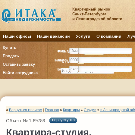
Квартирный рынок
Санкт-Петербурга
и Ленинградской области
Наши офисы
Наши вакансии
Услуги
О компании
Луч
Купить
Фамилия
Имя
Комнату
Комнату
Квартиру
Квартиру
Продать
Телефон
Имя
Студия
Студия
1
1
2
2
3
3
4+
4+
Комнат
Комнат
Оставить заявку
E-mail
Телефон
Найти сотрудника
«
Вернуться к поиску
|
Главная
»
Квартиры
»
Студии
»
в Ленинградской об
переуступка
Объект № 1-69786
Квартира-студия,