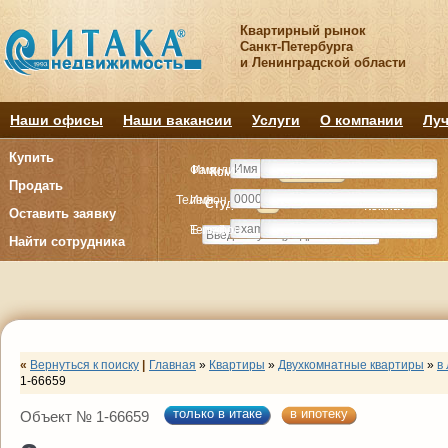
Квартирный рынок
Санкт-Петербурга
и Ленинградской области
Наши офисы
Наши вакансии
Услуги
О компании
Луч
Купить
Фамилия
Имя
Комнату
Комнату
Квартиру
Квартиру
Продать
Телефон
Имя
Студия
Студия
1
1
2
2
3
3
4+
4+
Комнат
Комнат
Оставить заявку
E-mail
Телефон
Найти сотрудника
«
Вернуться к поиску
|
Главная
»
Квартиры
»
Двухкомнатные квартиры
»
в
1-66659
только в итаке
в ипотеку
Объект № 1-66659