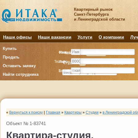
Квартирный рынок
Санкт-Петербурга
и Ленинградской области
Наши офисы
Наши вакансии
Услуги
О компании
Луч
Купить
Фамилия
Имя
Комнату
Комнату
Квартиру
Квартиру
Продать
Телефон
Имя
Студия
Студия
1
1
2
2
3
3
4+
4+
Комнат
Комнат
Оставить заявку
E-mail
Телефон
Найти сотрудника
«
Вернуться к поиску
|
Главная
»
Квартиры
»
Студии
»
в Ленинградской об
Объект № 1-83741
Квартира-студия,