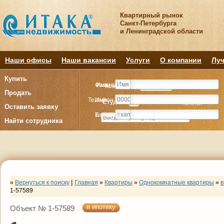
Квартирный рынок
Санкт-Петербурга
и Ленинградской области
Наши офисы
Наши вакансии
Услуги
О компании
Луч
Купить
Фамилия
Имя
Комнату
Комнату
Квартиру
Квартиру
Продать
Телефон
Имя
Студия
Студия
1
1
2
2
3
3
4+
4+
Комнат
Комнат
Оставить заявку
E-mail
Телефон
Найти сотрудника
«
Вернуться к поиску
|
Главная
»
Квартиры
»
Однокомнатные квартиры
»
в
1-57589
в ипотеку
Объект № 1-57589