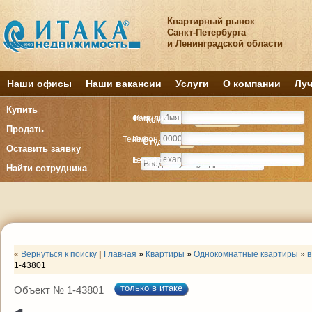
Квартирный рынок
Санкт-Петербурга
и Ленинградской области
Наши офисы
Наши вакансии
Услуги
О компании
Луч
Купить
Фамилия
Имя
Комнату
Комнату
Квартиру
Квартиру
Продать
Телефон
Имя
Студия
Студия
1
1
2
2
3
3
4+
4+
Комнат
Комнат
Оставить заявку
E-mail
Телефон
Найти сотрудника
«
Вернуться к поиску
|
Главная
»
Квартиры
»
Однокомнатные квартиры
»
в
1-43801
только в итаке
Объект № 1-43801