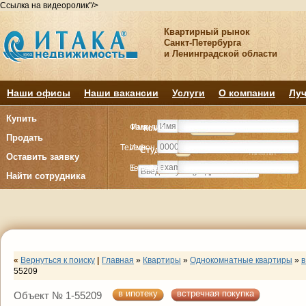
Ссылка на видеоролик"/>
Квартирный рынок
Санкт-Петербурга
и Ленинградской области
Наши офисы
Наши вакансии
Услуги
О компании
Луч
Купить
Фамилия
Имя
Комнату
Комнату
Квартиру
Квартиру
Продать
Телефон
Имя
Студия
Студия
1
1
2
2
3
3
4+
4+
Комнат
Комнат
Оставить заявку
E-mail
Телефон
Найти сотрудника
«
Вернуться к поиску
|
Главная
»
Квартиры
»
Однокомнатные квартиры
»
в
55209
в ипотеку
встречная покупка
Объект № 1-55209