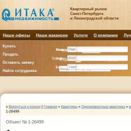
Квартирный рынок
Санкт-Петербурга
и Ленинградской области
Наши офисы
Наши вакансии
Услуги
О компании
Луч
Купить
Фамилия
Имя
Комнату
Комнату
Квартиру
Квартиру
Продать
Телефон
Имя
Студия
Студия
1
1
2
2
3
3
4+
4+
Комнат
Комнат
Оставить заявку
E-mail
Телефон
Найти сотрудника
«
Вернуться к поиску
|
Главная
»
Квартиры
»
Однокомнатные квартиры
»
в
1-26499
Объект № 1-26499