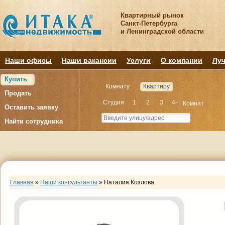
Квартирный рынок
Санкт-Петербурга
и Ленинградской области
Наши офисы
Наши вакансии
Услуги
О компании
Луч
Купить
Комнату
Квартиру
Продать
Студия
1
2
3
4+
Комнат
Оставить заявку
Найти сотрудника
Главная
»
Наши консультанты
»
Наталия Козлова