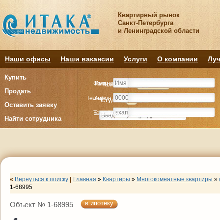
Квартирный рынок
Санкт-Петербурга
и Ленинградской области
Наши офисы
Наши вакансии
Услуги
О компании
Луч
Купить
Фамилия
Имя
Комнату
Комнату
Квартиру
Квартиру
Продать
Телефон
Имя
Студия
Студия
1
1
2
2
3
3
4+
4+
Комнат
Комнат
Оставить заявку
E-mail
Телефон
Найти сотрудника
«
Вернуться к поиску
|
Главная
»
Квартиры
»
Многокомнатные квартиры
»
1-68995
в ипотеку
Объект № 1-68995