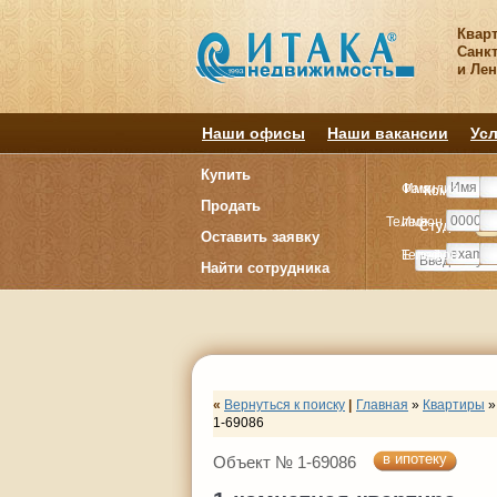
Квар
Санкт
и Ле
Наши офисы
Наши вакансии
Усл
Купить
Фамилия
Имя
Комнату
Комнату
Продать
Телефон
Имя
Студия
Студия
1
1
Оставить заявку
E-mail
Телефон
Найти сотрудника
«
Вернуться к поиску
|
Главная
»
Квартиры
»
1-69086
в ипотеку
Объект № 1-69086