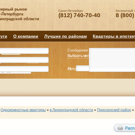
тирный рынок
Санкт-Петербург
бесплатный 
-Петербурга
(812) 740-70-40
8 (800)
нинградской области
уги
О компании
Лучшие по районам
Квартиры в ипотек
Сообщение
Квартиру
Квартиру
Выбрать метро
Выбрать метро
Выбрать район
Выбрать район
2
2
3
3
4+
4+
Комнат
Комнат
от
Предпочитаемая цена
до
руб.
р
Однокомнатные квартиры
»
в Ленинградской области
»
Приозерский район
»