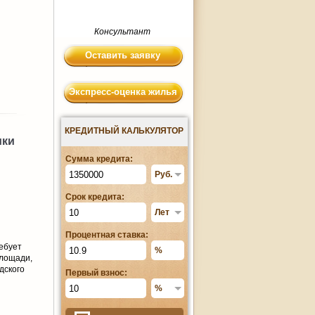
Консультант
Оставить заявку
Экспресс-оценка жилья
КРЕДИТНЫЙ КАЛЬКУЛЯТОР
ики
Сумма кредита:
Срок кредита:
Процентная ставка:
ребует
площади,
дского
Первый взнос: