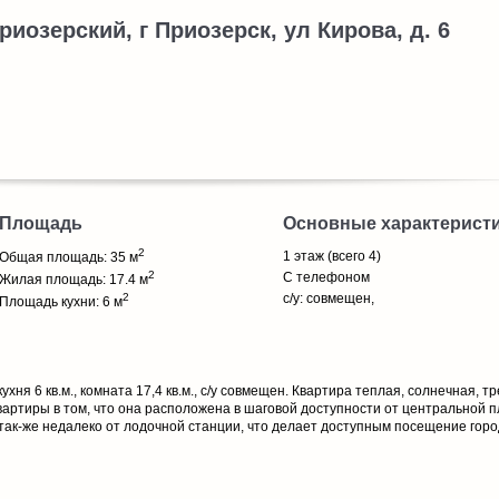
риозерский, г Приозерск, ул Кирова, д. 6
Площадь
Основные характерист
2
1 этаж (всего 4)
Общая площадь: 35 м
2
С телефоном
Жилая площадь: 17.4 м
2
с/у: совмещен,
Площадь кухни: 6 м
ухня 6 кв.м., комната 17,4 кв.м., с/у совмещен. Квартира теплая, солнечная, т
вартиры в том, что она расположена в шаговой доступности от центральной 
 так-же недалеко от лодочной станции, что делает доступным посещение горо