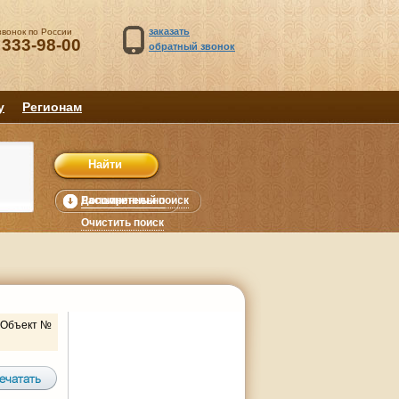
заказать
звонок по России
 333-98-00
обратный звонок
у
Регионам
Расширенный поиск
Дополнительно
уб.
Очистить поиск
Объект №