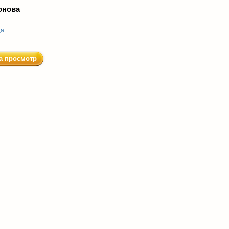
онова
ца
а просмотр