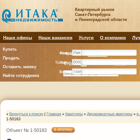
Квартирный рынок
Санкт-Петербурга
и Ленинградской области
Наши офисы
Наши вакансии
Услуги
О компании
Луч
Купить
Фамилия
Имя
Комнату
Комнату
Квартиру
Квартиру
Продать
Телефон
Имя
Студия
Студия
1
1
2
2
3
3
4+
4+
Комнат
Комнат
Оставить заявку
E-mail
Телефон
Найти сотрудника
«
Вернуться к поиску
|
Главная
»
Квартиры
»
Двухкомнатные квартиры
»
в
1-50183
в ипотеку
Объект № 1-50183