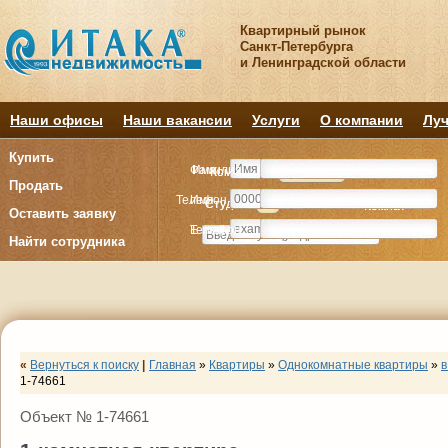
Квартирный рынок
Санкт-Петербурга
и Ленинградской области
Наши офисы
Наши вакансии
Услуги
О компании
Луч
Купить
Фамилия
Имя
Комнату
Комнату
Квартиру
Квартиру
Продать
Телефон
Имя
Студия
Студия
1
1
2
2
3
3
4+
4+
Комнат
Комнат
Оставить заявку
E-mail
Телефон
Найти сотрудника
«
Вернуться к поиску
|
Главная
»
Квартиры
»
Однокомнатные квартиры
»
в
1-74661
Объект № 1-74661