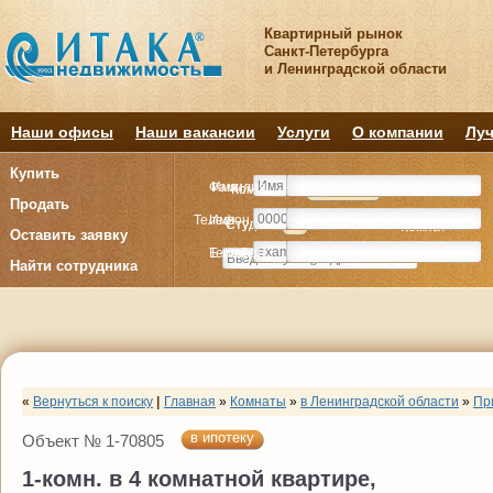
Квартирный рынок
Санкт-Петербурга
и Ленинградской области
Наши офисы
Наши вакансии
Услуги
О компании
Луч
Купить
Фамилия
Имя
Комнату
Комнату
Квартиру
Квартиру
Продать
Телефон
Имя
Студия
Студия
1
1
2
2
3
3
4+
4+
Комнат
Комнат
Оставить заявку
E-mail
Телефон
Найти сотрудника
«
Вернуться к поиску
|
Главная
»
Комнаты
»
в Ленинградской области
»
Пр
в ипотеку
Объект № 1-70805
1-комн. в 4 комнатной квартире,