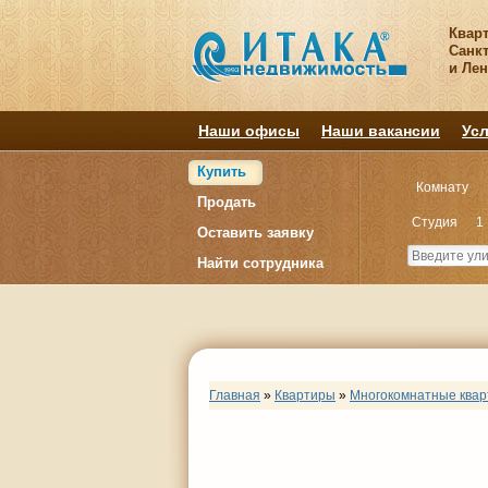
Квар
Санкт
и Ле
Наши офисы
Наши вакансии
Усл
Купить
Комнату
Продать
Студия
1
Оставить заявку
Найти сотрудника
Главная
»
Квартиры
»
Многокомнатные ква