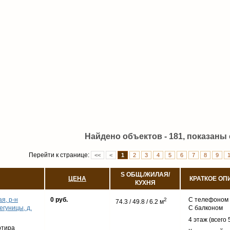
Найдено объектов - 181, показаны с
Перейти к странице:
<<
<
1
2
3
4
5
6
7
8
9
S ОБЩ./ЖИЛАЯ/
ЦЕНА
КРАТКОЕ ОП
КУХНЯ
я, р-н
0 руб.
С телефоном
2
74.3 / 49.8 / 6.2 м
егуницы, д.
С балконом
4 этаж (всего 
ртира