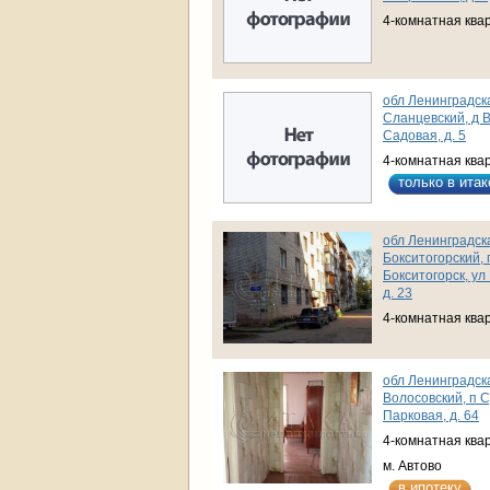
4-комнатная ква
обл Ленинградска
Сланцевский, д В
Садовая, д. 5
4-комнатная ква
только в итак
обл Ленинградска
Бокситогорский, 
Бокситогорск, ул
д. 23
4-комнатная ква
обл Ленинградска
Волосовский, п С
Парковая, д. 64
4-комнатная ква
м. Автово
в ипотеку