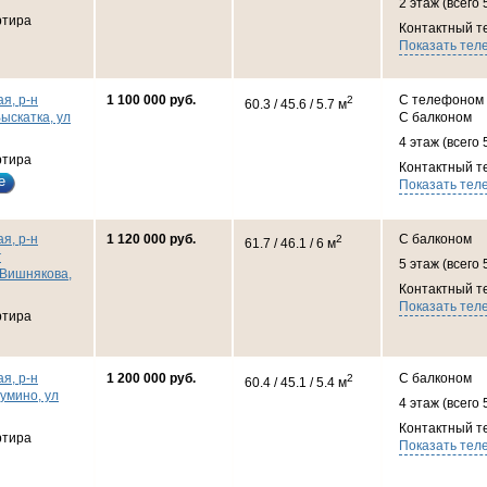
2 этаж (всего 
ртира
Контактный т
Показать тел
я, р-н
1 100 000 руб.
С телефоном
2
60.3 / 45.6 / 5.7 м
ыскатка, ул
С балконом
4 этаж (всего 
ртира
Контактный т
е
Показать тел
я, р-н
1 120 000 руб.
С балконом
2
61.7 / 46.1 / 6 м
г
5 этаж (всего 
 Вишнякова,
Контактный т
Показать тел
ртира
я, р-н
1 200 000 руб.
С балконом
2
60.4 / 45.1 / 5.4 м
умино, ул
4 этаж (всего 
Контактный т
ртира
Показать тел