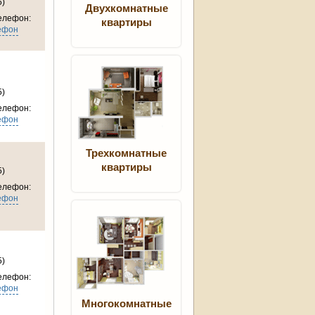
5)
Двухкомнатные
елефон:
квартиры
ефон
5)
елефон:
ефон
Трехкомнатные
квартиры
5)
елефон:
ефон
5)
елефон:
ефон
Многокомнатные