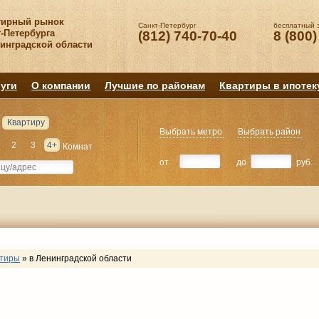
тирный рынок
Санкт-Петербург
бесплатный 
-Петербурга
(812) 740-70-40
8 (800)
нинградской области
уги
О компании
Лучшие по районам
Квартиры в ипотек
Квартиру
Выбрать метро
Выбрать район
2
3
4+
Комнат
от
до
руб.
ртиры
»
в Ленинградской области