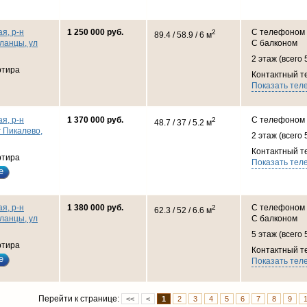
я, р-н
1 250 000 руб.
С телефоном
2
89.4 / 58.9 / 6 м
ланцы, ул
С балконом
2 этаж (всего 
ртира
Контактный т
Показать тел
я, р-н
1 370 000 руб.
С телефоном
2
48.7 / 37 / 5.2 м
г Пикалево,
2 этаж (всего 
Контактный т
ртира
Показать тел
е
я, р-н
1 380 000 руб.
С телефоном
2
62.3 / 52 / 6.6 м
ланцы, ул
С балконом
5 этаж (всего 
ртира
Контактный т
е
Показать тел
Перейти к странице:
<<
<
1
2
3
4
5
6
7
8
9