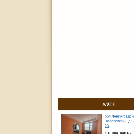
АДРЕС
обл Ленинградска
Волосовский, д Б
23
4-комнатная ква