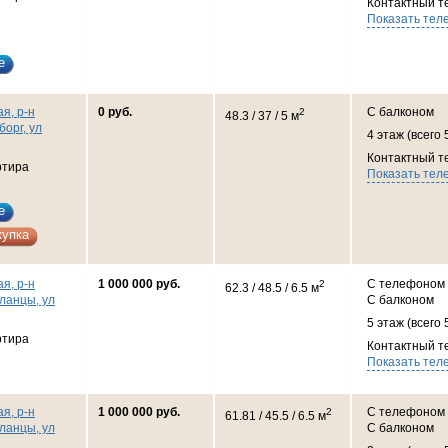
Контактный т
Показать тел
е
я, р-н
0 руб.
С балконом
2
48.3 / 37 / 5 м
борг, ул
4 этаж (всего 
Контактный т
ртира
Показать тел
е
купка
я, р-н
1 000 000 руб.
С телефоном
2
62.3 / 48.5 / 6.5 м
ланцы, ул
С балконом
5 этаж (всего 
ртира
Контактный т
Показать тел
я, р-н
1 000 000 руб.
С телефоном
2
61.81 / 45.5 / 6.5 м
ланцы, ул
С балконом