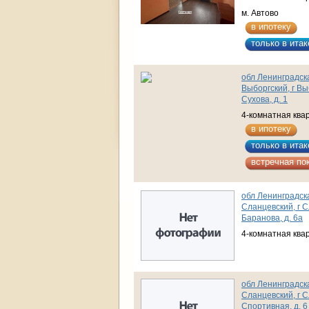
м. Автово
в ипотеку
только в итак
обл Ленинградска
Выборгский, г Вы
Сухова, д. 1
4-комнатная ква
в ипотеку
только в итак
встречная по
обл Ленинградска
Сланцевский, г С
Баранова, д. 6а
4-комнатная ква
обл Ленинградска
Сланцевский, г С
Спортивная, д. 6