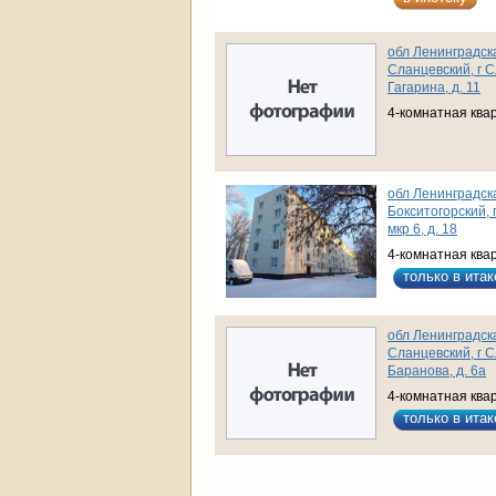
обл Ленинградска
Сланцевский, г С
Гагарина, д. 11
4-комнатная ква
обл Ленинградска
Бокситогорский, 
мкр 6, д. 18
4-комнатная ква
только в итак
обл Ленинградска
Сланцевский, г С
Баранова, д. 6а
4-комнатная ква
только в итак