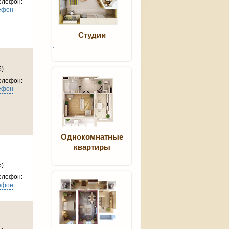
елефон:
ефон
Студии
`
5)
елефон:
ефон
Однокомнатные
квартиры
5)
елефон:
ефон