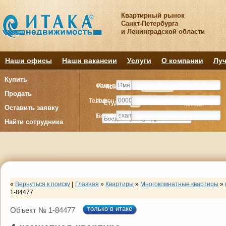
Квартирный рынок
Санкт-Петербурга
и Ленинградской области
Наши офисы
Наши вакансии
Услуги
О компании
Луч
Купить
Фамилия
Имя
Комнату
Комнату
Квартиру
Квартиру
Продать
Телефон
Имя
Студия
Студия
1
1
2
2
3
3
4+
4+
Комнат
Комнат
Оставить заявку
E-mail
Телефон
Найти сотрудника
«
Вернуться к поиску
|
Главная
»
Квартиры
»
Многокомнатные квартиры
»
1-84477
только в итаке
Объект № 1-84477