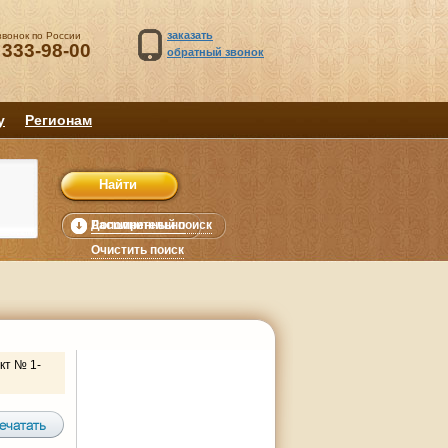
заказать
звонок по России
 333-98-00
обратный звонок
у
Регионам
Расширенный поиск
Дополнительно
уб.
Очистить поиск
кт № 1-