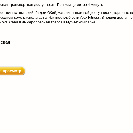
асная транспортная доступность. Пешком до метро 4 минуты.
рестижных гимназий. Рядом ОКей, магазины шаговой доступности, торговые ц
оседнем доме располагается фитнес-клуб сети Alex Fitness. В пешей доступно
 Nova Arena и лыжероллерная трасса в Муринском парке.
ская
а просмотр