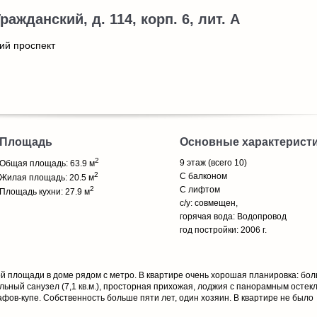
ражданский, д. 114, корп. 6, лит. А
ий проспект
Площадь
Основные характерист
2
9 этаж (всего 10)
Общая площадь: 63.9 м
2
С балконом
Жилая площадь: 20.5 м
2
С лифтом
Площадь кухни: 27.9 м
с/у: совмещен,
горячая вода: Водопровод
год постройки: 2006 г.
 площади в доме рядом с метро. В квартире очень хорошая планировка: бо
ельный санузел (7,1 кв.м.), просторная прихожая, лоджия с панорамным остек
фов-купе. Собственность больше пяти лет, один хозяин. В квартире не было