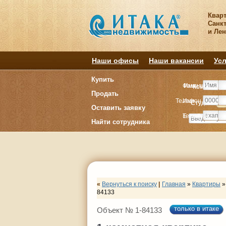
Квар
Санкт
и Ле
Наши офисы
Наши вакансии
Усл
Купить
Фамилия
Имя
Комнату
Комнату
Продать
Телефон
Имя
Студия
Студия
1
1
Оставить заявку
E-mail
Телефон
Найти сотрудника
«
Вернуться к поиску
|
Главная
»
Квартиры
»
84133
только в итаке
Объект № 1-84133