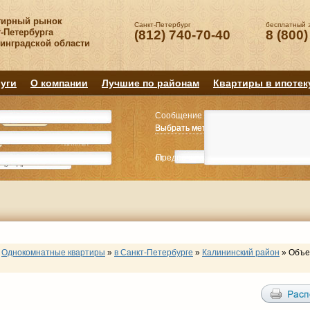
тирный рынок
Санкт-Петербург
бесплатный 
-Петербурга
(812) 740-70-40
8 (800)
нинградской области
уги
О компании
Лучшие по районам
Квартиры в ипотек
Сообщение
Квартиру
Квартиру
Выбрать метро
Выбрать метро
Выбрать район
Выбрать район
2
2
3
3
4+
4+
Комнат
Комнат
от
Предпочитаемая цена
до
руб.
р
Однокомнатные квартиры
»
в Санкт-Петербурге
»
Калининский район
»
Объе