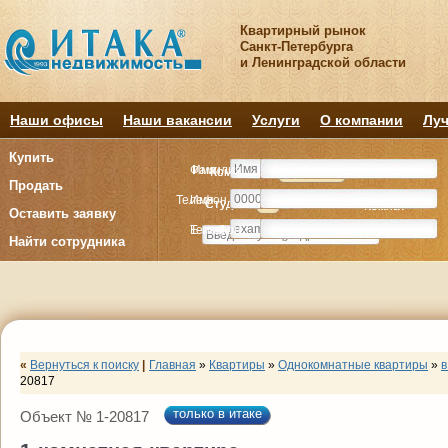
Квартирный рынок
Санкт-Петербурга
и Ленинградской области
Наши офисы
Наши вакансии
Услуги
О компании
Луч
Купить
Фамилия
Имя
Комнату
Комнату
Квартиру
Квартиру
Продать
Телефон
Имя
Студия
Студия
1
1
2
2
3
3
4+
4+
Комнат
Комнат
Оставить заявку
E-mail
Телефон
Найти сотрудника
«
Вернуться к поиску
|
Главная
»
Квартиры
»
Однокомнатные квартиры
»
в
20817
только в итаке
Объект № 1-20817