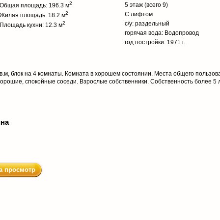
2
5 этаж (всего 9)
Общая площадь: 196.3 м
2
С лифтом
Жилая площадь: 18.2 м
2
с/у: раздельный
Площадь кухни: 12.3 м
горячая вода: Водопровод
год постройки: 1971 г.
.м, блок на 4 комнаты. Комната в хорошем состоянии. Места общего пользов
орошие, спокойные соседи. Взрослые собственники. Собственность более 5 л
ина
а просмотр