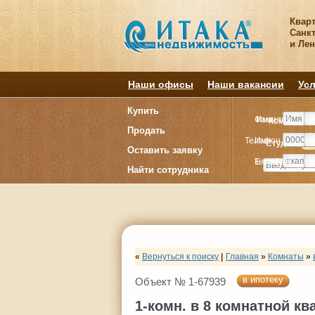
Квар
Санкт
и Ле
Наши офисы
Наши вакансии
Усл
Купить
Фамилия
Имя
Комнату
Комнату
Продать
Телефон
Имя
Студия
Студия
1
1
Оставить заявку
E-mail
Телефон
Найти сотрудника
«
Вернуться к поиску
|
Главная
»
Комнаты
»
в ипотеку
Объект № 1-67939
1-комн. в 8 комнатной кв