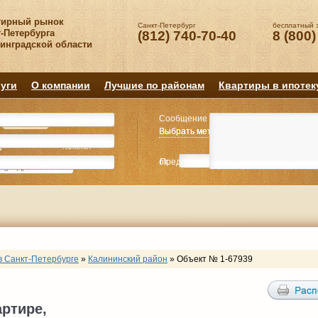
тирный рынок
Санкт-Петербург
бесплатный 
-Петербурга
(812) 740-70-40
8 (800)
нинградской области
уги
О компании
Лучшие по районам
Квартиры в ипотек
Сообщение
Квартиру
Квартиру
Выбрать метро
Выбрать метро
Выбрать район
Выбрать район
2
2
3
3
4+
4+
Комнат
Комнат
от
Предпочитаемая цена
до
руб.
р
в Санкт-Петербурге
»
Калининский район
»
Объект № 1-67939
артире,