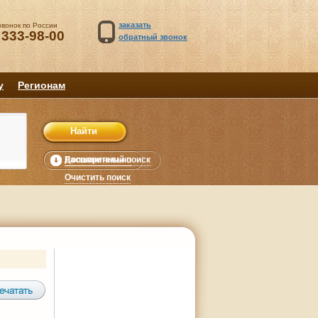
заказать
звонок по России
 333-98-00
обратный звонок
у
Регионам
Расширенный поиск
Дополнительно
уб.
Очистить поиск