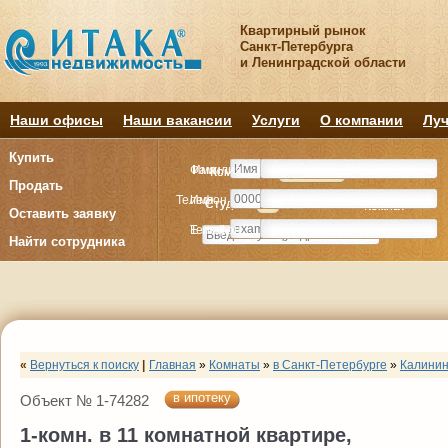
Квартирный рынок
Санкт-Петербурга
и Ленинградской области
Наши офисы
Наши вакансии
Услуги
О компании
Луч
Купить
Фамилия
Имя
Комнату
Комнату
Квартиру
Квартиру
Продать
Телефон
Имя
Студия
Студия
1
1
2
2
3
3
4+
4+
Комнат
Комнат
Оставить заявку
E-mail
Телефон
Найти сотрудника
«
Вернуться к поиску
|
Главная
»
Комнаты
»
в Санкт-Петербурге
»
Калинин
в ипотеку
Объект № 1-74282
1-комн. в 11 комнатной квартире,