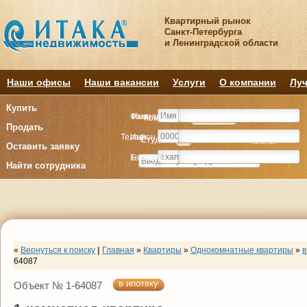
Квартирный рынок
Санкт-Петербурга
и Ленинградской области
Наши офисы
Наши вакансии
Услуги
О компании
Луч
Купить
Фамилия
Имя
Комнату
Комнату
Квартиру
Квартиру
Продать
Телефон
Имя
Студия
Студия
1
1
2
2
3
3
4+
4+
Комнат
Комнат
Оставить заявку
E-mail
Телефон
Найти сотрудника
«
Вернуться к поиску
|
Главная
»
Квартиры
»
Однокомнатные квартиры
»
в
64087
в ипотеку
Объект № 1-64087