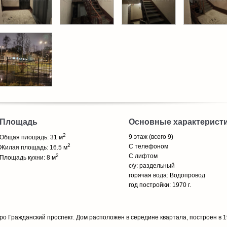
Площадь
Основные характерист
2
9 этаж (всего 9)
Общая площадь: 31 м
2
С телефоном
Жилая площадь: 16.5 м
2
С лифтом
Площадь кухни: 8 м
с/у: раздельный
горячая вода: Водопровод
год постройки: 1970 г.
ро Гражданский проспект. Дом расположен в середине квартала, построен в 