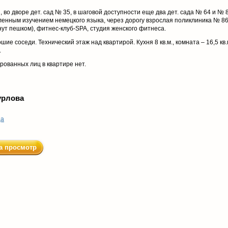
 во дворе дет. сад № 35, в шаговой доступности еще два дет. сада № 64 и № 8
бленным изучением немецкого языка, через дорогу взрослая поликлиника № 86
нут пешком), фитнес-клуб-SPA, студия женского фитнеса.
шие соседи. Технический этаж над квартирой. Кухня 8 кв.м., комната – 16,5 кв.
.
рованных лиц в квартире нет.
урлова
ца
а просмотр