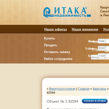
Квар
Санкт
и Ле
Наши офисы
Наши вакансии
Усл
Купить
Фамилия
Имя
Комнату
Комнату
Продать
Телефон
Имя
Студия
Студия
1
1
Оставить заявку
E-mail
Телефон
Найти сотрудника
«
Вернуться к поиску
|
Главная
»
Квартиры
»
92594
только в итаке
Объект № 1-92594