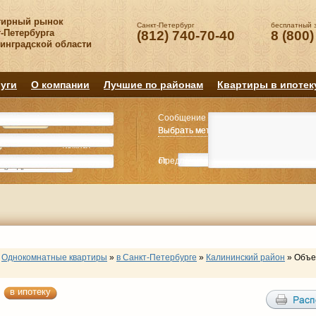
тирный рынок
Санкт-Петербург
бесплатный 
-Петербурга
(812) 740-70-40
8 (800)
нинградской области
уги
О компании
Лучшие по районам
Квартиры в ипотек
Сообщение
Квартиру
Квартиру
Выбрать метро
Выбрать метро
Выбрать район
Выбрать район
2
2
3
3
4+
4+
Комнат
Комнат
от
Предпочитаемая цена
до
руб.
р
Однокомнатные квартиры
»
в Санкт-Петербурге
»
Калининский район
»
Объе
в ипотеку