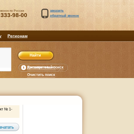
заказать
звонок по России
 333-98-00
обратный звонок
у
Регионам
Расширенный поиск
Дополнительно
уб.
Очистить поиск
кт № 1-