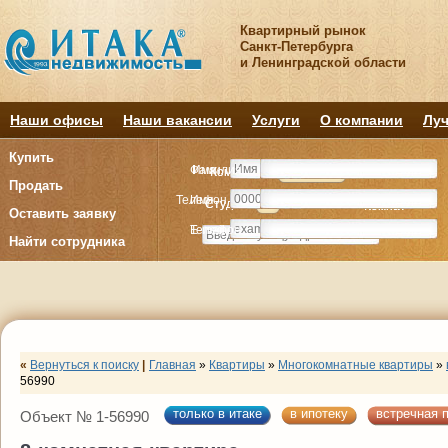
Квартирный рынок
Санкт-Петербурга
и Ленинградской области
Наши офисы
Наши вакансии
Услуги
О компании
Луч
Купить
Фамилия
Имя
Комнату
Комнату
Квартиру
Квартиру
Продать
Телефон
Имя
Студия
Студия
1
1
2
2
3
3
4+
4+
Комнат
Комнат
Оставить заявку
E-mail
Телефон
Найти сотрудника
«
Вернуться к поиску
|
Главная
»
Квартиры
»
Многокомнатные квартиры
»
56990
только в итаке
в ипотеку
встречная 
Объект № 1-56990