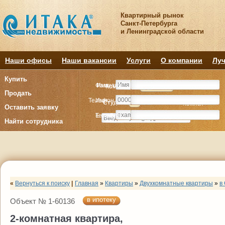
Квартирный рынок
Санкт-Петербурга
и Ленинградской области
Наши офисы
Наши вакансии
Услуги
О компании
Луч
Купить
Фамилия
Имя
Комнату
Комнату
Квартиру
Квартиру
Продать
Телефон
Имя
Студия
Студия
1
1
2
2
3
3
4+
4+
Комнат
Комнат
Оставить заявку
E-mail
Телефон
Найти сотрудника
«
Вернуться к поиску
|
Главная
»
Квартиры
»
Двухкомнатные квартиры
»
в
в ипотеку
Объект № 1-60136
2-комнатная квартира,