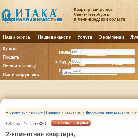
Квартирный рынок
Санкт-Петербурга
и Ленинградской области
Наши офисы
Наши вакансии
Услуги
О компании
Луч
Купить
Фамилия
Имя
Комнату
Комнату
Квартиру
Квартиру
Продать
Телефон
Имя
Студия
Студия
1
1
2
2
3
3
4+
4+
Комнат
Комнат
Оставить заявку
E-mail
Телефон
Найти сотрудника
«
Вернуться к поиску
|
Главная
»
Квартиры
»
Двухкомнатные квартиры
»
в
встречная покупка
Объект № 1-57380
2-комнатная квартира,